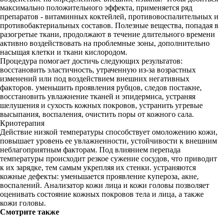
максимально положительного эффекта, применяется ряд
препаратов - витаминных коктейлей, противовоспалительных и
противобактериальных составов. Полезные вещества, попадая в
разогретые ткани, продолжают в течение длительного времени
активно воздействовать на проблемные зоны, дополнительно
насыщая клетки и ткани кислородом.
Процедура помогает достичь следующих результатов:
восстановить эластичность, утраченную из-за возрастных
изменений или под воздействием внешних негативных
факторов. уменьшить проявления рубцов, следов постакне,
восстановить увлажнение тканей и эпидермиса, устраняя
шелушения и сухость кожных покровов, устранить угревые
высыпания, воспаления, очистить поры от кожного сала.
Криотерапия
Действие низкой температуры способствует омоложению кожи,
повышает уровень ее увлажненности, устойчивости к внешним
неблагоприятным факторам. Под влиянием перепада
температуры происходит резкое сужение сосудов, что приводит
к их зарядке, тем самым укрепляя их стенки. устраняются
кожные дефекты: уменьшается проявление купероза, акне,
воспалений. Анализатор кожи лица и кожи головы позволяет
оценивать состояние кожных покровов тела и лица, а также
кожи головы.
Смотрите также