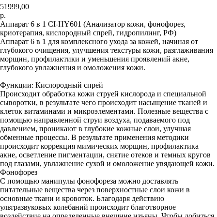
51999,00
р.
Аппарат 6 в 1 CI-HY601 (Анализатор кожи, фонофорез,
криотерапия, кислородный спрей, гидропилинг, РФ)
Аппарат 6 в 1 для комплексного ухода за кожей, начиная от
глубокого очищения, улучшения текстуры кожи, разглаживания
морщин, профилактики и уменьшения проявлений акне,
глубокого увлажнения и омоложения кожи.
Функции: Кислородный спрей
Происходит обработка кожи струей кислорода и специальной
сыворотки, в результате чего происходит насыщение тканей и
клеток витаминами и микроэлементами. Полезные вещества с
помощью направленной струи воздуха, подаваемого под
давлением, проникают в глубокие кожные слои, улучшая
обменные процессы. В результате применения методики
происходит коррекция мимических морщин, профилактика
акне, осветление пигментации, снятие отеков и темных кругов
под глазами, увлажнение сухой и омоложение увядающей кожи.
Фонофорез
С помощью манипулы фонофореза можно доставлять
питательные вещества через поверхностные слои кожи в
основные ткани и кровоток. Благодаря действию
ультразвуковых колебаний происходит благотворное
воздействие на определенные внешние изъяны. Чтобы добиться