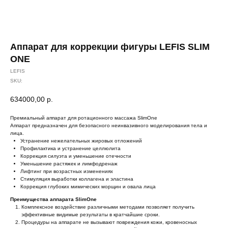
Аппарат для коррекции фигуры LEFIS SLIM
ONE
LEFIS
SKU:
634000,00
р.
Премиальный аппарат для ротационного массажа SlimOne
Аппарат предназначен для безопасного неинвазивного моделирования тела и
лица.
Устранение нежелательных жировых отложений
Профилактика и устранение целлюлита
Коррекция силуэта и уменьшение отечности
Уменьшение растяжек и лимфодренаж
Лифтинг при возрастных изменениях
Стимуляция выработки коллагена и эластина
Коррекция глубоких мимических морщин и овала лица
Преимущества аппарата SlimOne
Комплексное воздействие различными методами позволяет получить
эффективные видимые результаты в кратчайшие сроки.
Процедуры на аппарате не вызывают повреждения кожи, кровеносных