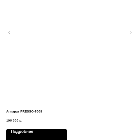
Аппарат PRESSO-7008
Дио
196 999
р.
690
Подробнее