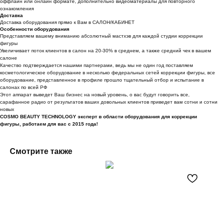
оффлайн или онлайн формате, дополнительно видеоматериалы для повторного
ознакомления
Доставка
Доставка оборудования прямо к Вам в САЛОН/КАБИНЕТ
Особенности оборудования
Представляем вашему вниманию абсолютный мастхэв для каждой студии коррекции
фигуры
Увеличивает поток клиентов в салон на 20-30% в среднем, а также средний чек в вашем
салоне
Качество подтверждается нашими партнерами, ведь мы не один год поставляем
косметологическое оборудование в несколько федеральных сетей коррекции фигуры, все
оборудование, представленное в профиле прошло тщательный отбор и испытание в
салонах по всей РФ
Этот аппарат выведет Ваш бизнес на новый уровень, о вас будут говорить все,
сарафанное радио от результатов ваших довольных клиентов приведет вам сотни и сотни
новых
COSMO BEAUTY TECHNOLOGY эксперт в области оборудования для коррекции
фигуры, работаем для вас с 2015 года!
Смотрите также