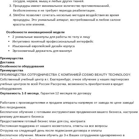
сосудов, нервов, мышц и любых других тканей.
Процедуры имеют минимальное количество противопоказаний,
безболезненны и не требуют периода реабилитации.
SlimOne позволяет сочетать несколько методов воздействия во время
процедуры. Это уникальный аппарат, востребованный в любом салоне
красоты или клинике.
Особенности инновационной модели
2 уникальные манипулы для работы по телу и лицу
Интуитивно понятный профессиональный интерфейс
Изысканный европейский дизайн корпуса
Эргономичный держатель для манипул
Преимущества
Доставка
Особенности оборудования
Преимущества
ПРЕИМУЩЕСТВА СОТРУДНИЧЕСТВА С КОМПАНИЕЙ COSMO BEAUTY TECHNOLOGY:
Собственный учебный центр в г. Екатеринбург, очное обучение у наших партнерских
учебных центров по всей России Рассрочка, возможность приобретения в кредит
оборудования.
Окупаемость 1-3 месяца
, Гарантия 12 месяцев по договору
Работаем с производителями и продаем аппараты напрямую от завода по цене завода!
Без посредников.
Бесплатное обучение с готовыми инструментами продвижения вашего бизнеса, настроим
рекламу для вашего бизнеса
Предоставляем готовый бизнес план для соц. контракта
Постоянная поддержка от нашего косметолога, ответы на все вопросы
Отгрузка на следующий день после подписания договора и оплаты
Бесплатное обучение. Можем обучить до 3-х Ваших сотрудников одновременно в