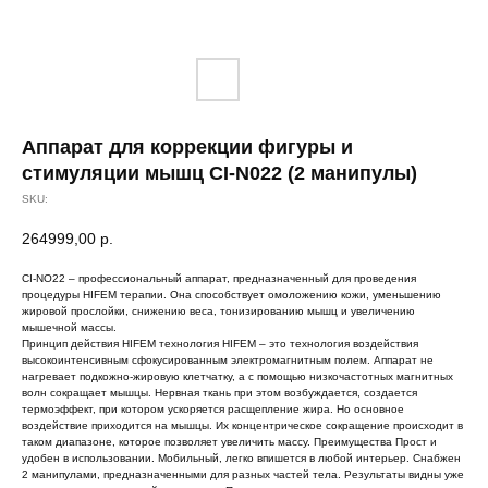
Аппарат для коррекции фигуры и
стимуляции мышц CI-N022 (2 манипулы)
SKU:
264999,00
р.
CI-NO22 – профессиональный аппарат, предназначенный для проведения
процедуры HIFEM терапии. Она способствует омоложению кожи, уменьшению
жировой прослойки, снижению веса, тонизированию мышц и увеличению
мышечной массы.
Принцип действия HIFEM технология HIFEM – это технология воздействия
высокоинтенсивным сфокусированным электромагнитным полем. Аппарат не
нагревает подкожно-жировую клетчатку, а с помощью низкочастотных магнитных
волн сокращает мышцы. Нервная ткань при этом возбуждается, создается
термоэффект, при котором ускоряется расщепление жира. Но основное
воздействие приходится на мышцы. Их концентрическое сокращение происходит в
таком диапазоне, которое позволяет увеличить массу. Преимущества Прост и
удобен в использовании. Мобильный, легко впишется в любой интерьер. Снабжен
2 манипулами, предназначенными для разных частей тела. Результаты видны уже