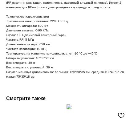
(RF-лифтинг, кавитация, криолиполиз, лазерный диодный липолиз). Имеет 2
манипулы для RF-лифтинга для проведения процедур по лицу и телу.
Технические характеристики
Требования электропитания: 220 В 50 Гц
Мощность аппарата: 600 Вт
Давление вакуума: 0-90 КПа
Экран: 10.1-дюймовый сенсорный экран
Частота RF: 5 МГц
Длина волны лазера: 650 нм
Частота кавитации: 40 КГц
Температура на манипуле криолиполиза: от -10 °C до +45°C
Габариты упаковки: 40*63*75 см
Вес аппарата: 30 кг
Вес аппарата с упаковкой: 36 кг
Размер манипул криолиполиза: большая: 160*58*35 см, средняя 110*49*35 см,
малая 75*35*18 см
Смотрите также