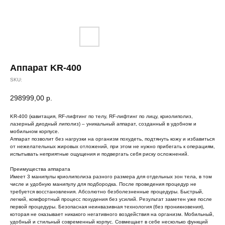
Аппарат KR-400
SKU:
298999,00
р.
KR-400 (кавитация, RF-лифтинг по телу, RF-лифтинг по лицу, криолиполиз,
лазерный диодный липолиз) – уникальный аппарат, созданный в удобном и
мобильном корпусе.
Аппарат позволит без нагрузки на организм похудеть, подтянуть кожу и избавиться
от нежелательных жировых отложений, при этом не нужно прибегать к операциям,
испытывать неприятные ощущения и подвергать себя риску осложнений.
Преимущества аппарата
Имеет 3 манипулы криолиполиза разного размера для отдельных зон тела, в том
числе и удобную манипулу для подбородка. После проведения процедур не
требуется восстановления. Абсолютно безболезненные процедуры. Быстрый,
легкий, комфортный процесс похудения без усилий. Результат заметен уже после
первой процедуры. Безопасная неинвазивная технология (без проникновения),
которая не оказывает никакого негативного воздействия на организм. Мобильный,
удобный и стильный современный корпус. Совмещает в себе несколько функций