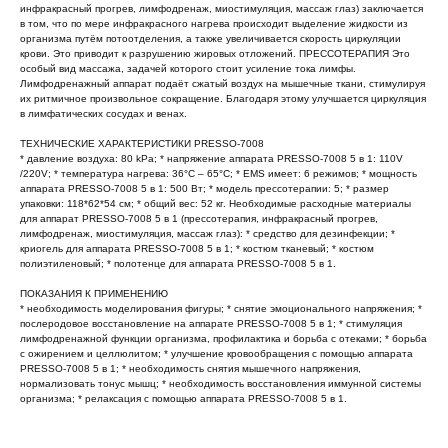
инфракрасный прогрев, лимфодренаж, миостимуляция, массаж глаз) заключается
в том, что по мере инфракрасного нагрева происходит выделение жидкости из
организма путём потоотделения, а также увеличивается скорость циркуляции
крови. Это приводит к разрушению жировых отложений. ПРЕССОТЕРАПИЯ Это
особый вид массажа, задачей которого стоит усиление тока лимфы.
Лимфодренажный аппарат подаёт сжатый воздух на мышечные ткани, стимулируя
их ритмичное произвольное сокращение. Благодаря этому улучшается циркуляция
в лимфатических сосудах и венах.
ТЕХНИЧЕСКИЕ ХАРАКТЕРИСТИКИ PRESSO-7008
* давление воздуха: 80 kPa; * напряжение аппарата PRESSO-7008 5 в 1: 110V
/220V; * температура нагрева: 36°C – 65°C; * EMS имеет: 6 режимов; * мощность
аппарата PRESSO-7008 5 в 1: 500 Вт; * модель прессотерапии: 5; * размер
упаковки: 118*62*54 см; * общий вес: 52 кг. Необходимые расходные материалы
для аппарат PRESSO-7008 5 в 1 (прессотерапия, инфракрасный прогрев,
лимфодренаж, миостимуляция, массаж глаз): * средство для дезинфекции; *
криогель для аппарата PRESSO-7008 5 в 1; * костюм тканевый; * костюм
полиэтиленовый; * полотенце для аппарата PRESSO-7008 5 в 1.
ПОКАЗАНИЯ К ПРИМЕНЕНИЮ
* необходимость моделирования фигуры; * снятие эмоционального напряжения; *
послеродовое восстановление на аппарате PRESSO-7008 5 в 1; * стимуляция
лимфодренажной функции организма, профилактика и борьба с отеками; * борьба
с ожирением и целлюлитом; * улучшение кровообращения с помощью аппарата
PRESSO-7008 5 в 1; * необходимость снятия мышечного напряжения,
нормализовать тонус мышц; * необходимость восстановления иммунной системы
организма; * релаксация с помощью аппарата PRESSO-7008 5 в 1.