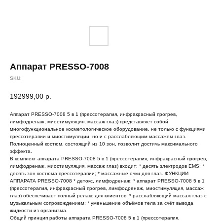
Аппарат PRESSO-7008
SKU:
192999,00
р.
Аппарат PRESSO-7008 5 в 1 (прессотерапия, инфракрасный прогрев,
лимфодренаж, миостимуляция, массаж глаз) представляет собой
многофункциональное косметологическое оборудование, не только с функциями
прессотерапии и миостимуляции, но и с расслабляющим массажем глаз.
Полноценный костюм, состоящий из 10 зон, позволит достичь максимального
эффекта.
В комплект аппарата PRESSO-7008 5 в 1 (прессотерапия, инфракрасный прогрев,
лимфодренаж, миостимуляция, массаж глаз) входит: * десять электродов EMS; *
десять зон костюма прессотерапии; * массажные очки для глаз. ФУНКЦИИ
АППАРАТА PRESSO-7008 * детокс, лимфодренаж; * аппарат PRESSO-7008 5 в 1
(прессотерапия, инфракрасный прогрев, лимфодренаж, миостимуляция, массаж
глаз) обеспечивает полный релакс для клиентов; * расслабляющий массаж глаз с
музыкальным сопровождением; * уменьшение объёмов тела за счёт вывода
жидкости из организма.
Общий принцип работы аппарата PRESSO-7008 5 в 1 (прессотерапия,