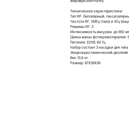
жировую клетчатку.
Технические характеристики:
Тип RF: биполярный, гексаполярн
Частота RF: 2МГц (тело) и 4Гц (лиц
Режимы RF: 3
Интенсивность вакуума: до 650 мм.
Длина волны фотохромотерапии: 6
Питание: 220В, 60 Гц
Набор состоит 3 насадки для тела
Жидкокристаллический дисплей
Вес 13,9 кг.
Размер: 87X39X36