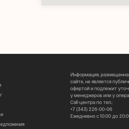
Информация, размещенна
сайте, не является публи
я
офертой и подлежит уто
г
у менеджеров или у опер
Call-центра по тел.:
+7 (343) 226-00-06
ти
Ежедневно с 10:00 до 20:
редложения