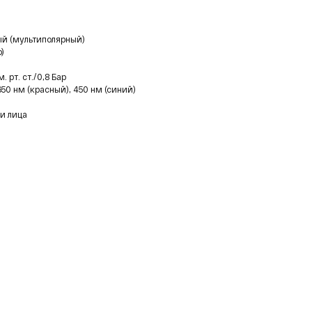
ый (мультиполярный)
о)
 рт. ст./0,8 Бар
50 нм (красный), 450 нм (синий)
 и лица