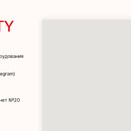
TY
орудования
legram)
бинет №20