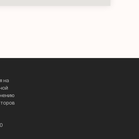
я на
чной
чнению
аторов
00