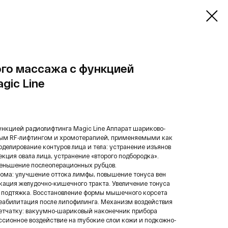
го массажа с функцией
gic Line
ункцией радиолифтинга Magic Line Аппарат шариково-
ным RF-лифтингом и хромотерапией, применяемыми как
моделирование контуров лица и тела: устранение изъянов
рекция овала лица, устранение «второго подбородка».
меньшение послеоперационных рубцов.
ома: улучшение оттока лимфы, повышение тонуса вен
кация желудочно-кишечного тракта. Увеличение тонуса
х подтяжка. Восстановление формы мышечного корсета
реабилитация после липофилинга. Механизм воздействия
етчатку: вакуумно-шариковый наконечник прибора
сионное воздействие на глубокие слои кожи и подкожно-