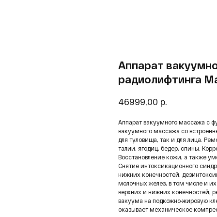
Аппарат вакуумно
радиолифтинга Ma
р.
46999,00
Аппарат вакуумного массажа с ф
вакуумного массажа со встроен
для туловища, так и для лица. Ре
талии, ягодиц, бедер, спины. Кор
Восстановление кожи, а также у
Снятие интоксикационного синдр
нижних конечностей, дезинтокси
молочных желез, в том числе и и
верхних и нижних конечностей, 
вакуума на подкожно-жировую кл
оказывает механическое компрес