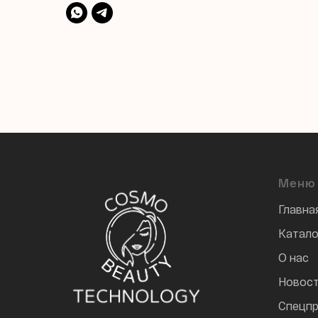
Меню
Главна
Катало
О нас
Новос
Спецп