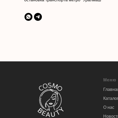
Меню
Главна
Катало
О нас
Новост