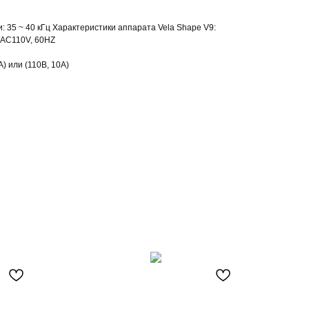
и: 35 ~ 40 кГц Характеристики аппарата Vela Shape V9:
/AC110V, 60HZ
) или (110В, 10А)