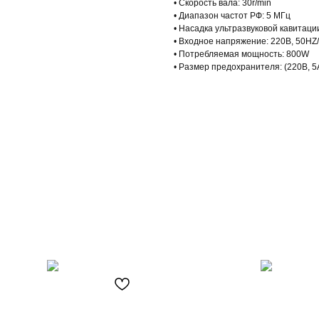
• Скорость вала: 30r/min
• Диапазон частот РФ: 5 МГц
• Насадка ультразвуковой кавитаци
• Входное напряжение: 220В, 50HZ
• Потребляемая мощность: 800W
• Размер предохранителя: (220В, 5А