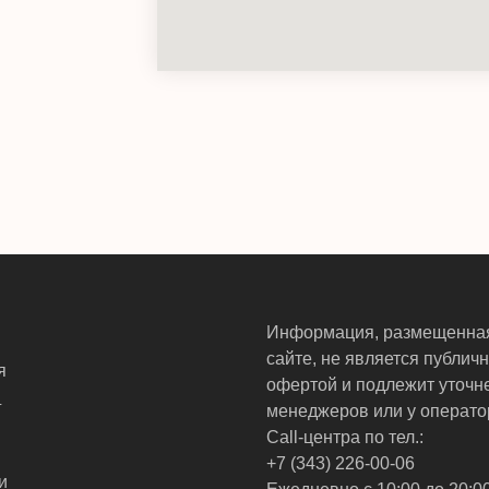
Информация, размещенна
сайте, не является публич
я
офертой и подлежит уточн
г
менеджеров или у операто
Call-центра по тел.:
+7 (343) 226-00-06
и