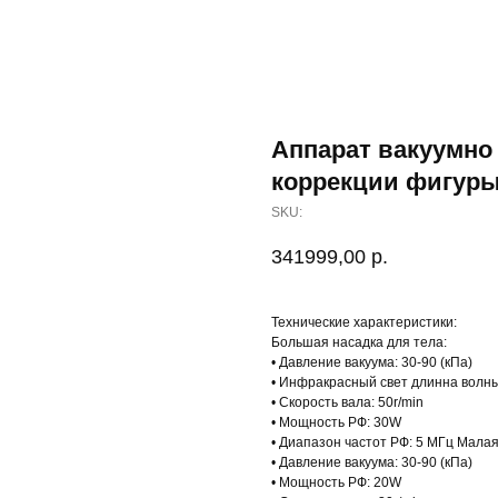
Аппарат вакуумно
коррекции фигур
SKU:
341999,00
р.
Технические характеристики:
Большая насадка для тела:
• Давление вакуума: 30-90 (кПа)
• Инфракрасный свет длинна волны
• Скорость вала: 50r/min
• Мощность РФ: 30W
• Диапазон частот РФ: 5 МГц Малая
• Давление вакуума: 30-90 (кПа)
• Мощность РФ: 20W