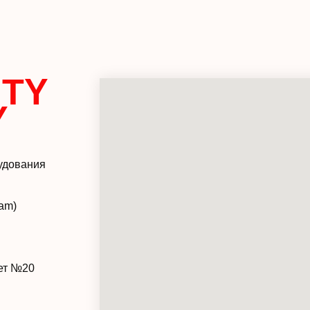
TY
Y
удования
ram)
нет №20