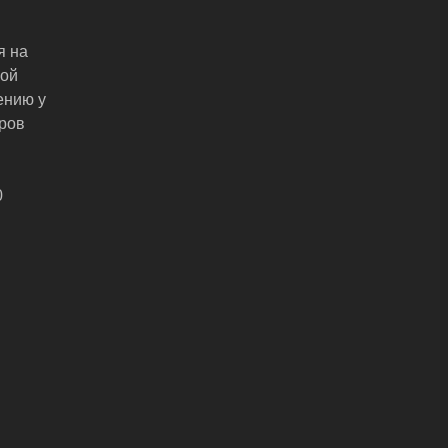
я на
ной
ению у
ров
0