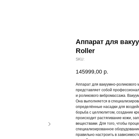
Аппарат для ваку
Roller
SKU:
145999,00
р.
Аппарат для вакуумно-роликового м
представляет собой профессионал
и роликового вибромассажа. Вакуу
Она выполняется в специализиров
определённые насадки для воздей
борьба с целлюлитом, создание кре
происходит растягивание кожи, за
веществами. Для того, чтобы проц
специализированное оборудование
правильно настроить в зависимости