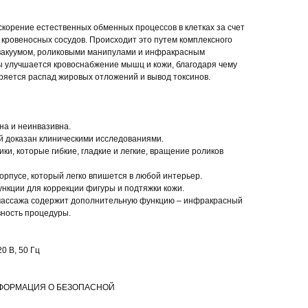
скорение естественных обменных процессов в клетках за счет
 кровеносных сосудов. Происходит это путем комплексного
вакуумом, роликовыми манипулами и инфракрасным
ы улучшается кровоснабжение мышц и кожи, благодаря чему
оряется распад жировых отложений и вывод токсинов.
на и неинвазивна.
й доказан клиническими исследованиями.
ики, которые гибкие, гладкие и легкие, вращение роликов
корпусе, который легко впишется в любой интерьер.
ункции для коррекции фигуры и подтяжки кожи.
 массажа содержит дополнительную функцию – инфракрасный
вность процедуры.
0 В, 50 Гц
 ИНФОРМАЦИЯ О БЕЗОПАСНОЙ