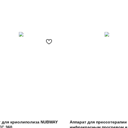
т для криолиполиза NUBWAY
Аппарат для прессотерапии
EC 360
инфракрасным прогревом и