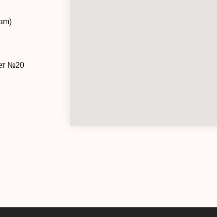
ram)
нет №20