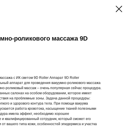
умно-роликового массажа 9D
ассажа с ИК светом 9D Roller Аппарат 9D Roller
ьный аппарат для проведения вакуумно-роликового массажа
мно-роликовый массаж – очень популярная сейчас процедура.
анных салонах на особом оборудовании, которое имеет
ствия на проблемные зоны. Задача данной процедуры:
пкого и здорового контура тела. При помощи вакуума
пускается работа кровотока, насыщение тканей полезными
едура имела эффект, необходимо хорошее
 и квалифицированный сотрудник, который сможет его
 от вашего типа кожи, особенностей эпидермиса и участка