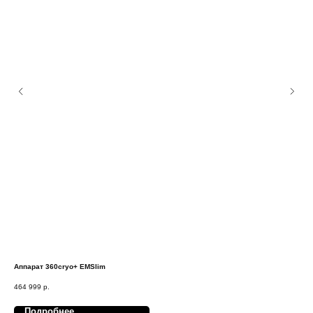
Аппарат 360cryo+ EMSlim
Дио
464 999
р.
595
Подробнее