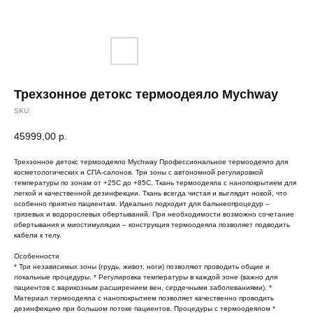
Трехзонное детокс термоодеяло Mychway
SKU:
45999,00
р.
Трехзонное детокс термоодеяло Mychway Профессиональное термоодеяло для
косметологических и СПА-салонов. Три зоны с автономной регулировкой
температуры по зонам от +25С до +85С. Ткань термоодеяла с нанопокрытием для
легкой и качественной дезинфекции. Ткань всегда чистая и выглядит новой, что
особенно приятно пациентам. Идеально подходит для бальнеопроцедур –
грязевых и водорослевых обертываний. При необходимости возможно сочетание
обертывания и миостимуляции – конструкция термоодеяла позволяет подводить
кабели к телу.
Особенности
* Три независимых зоны (грудь, живот, ноги) позволяют проводить общие и
локальные процедуры. * Регулировка температуры в каждой зоне (важно для
пациентов с варикозным расширением вен, сердечными заболеваниями). *
Материал термоодеяла с нанопокрытием позволяет качественно проводить
дезинфекцию при большом потоке пациентов. Процедуры с термоодеялом *