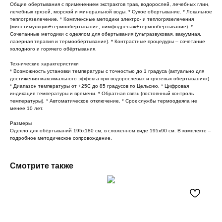
Общие обертывания с применением экстрактов трав, водорослей, лечебных глин,
лечебных грязей, морской и минеральной воды. * Сухое обертывание. * Локальное
теплогрязелечение. * Комплексные методики электро- и теплогрязелечения
(миостимуляция+термообёртывание, лимфодренаж+термообертывание). *
Сочетанные методики с одеялом для обертывания (ультразвуковая, вакуумная,
лазерная терапия и термообёртывание). * Контрастные процедуры – сочетание
холодного и горячего обёртывания.
Технические характеристики
* Возможность установки температуры с точностью до 1 градуса (актуально для
достижения максимального эффекта при водорослевых и грязевых обертываниях).
* Диапазон температуры от +25С до 85 градусов по Цельсию. * Цифровая
индикация температуры и времени. * Обратная связь (постоянный контроль
температуры). * Автоматическое отключение. * Срок службы термоодеяла не
менее 10 лет.
Размеры
Одеяло для обёртываний 195х180 см, в сложенном виде 195х90 см. В комплекте –
подробное методическое сопровождение.
Смотрите также