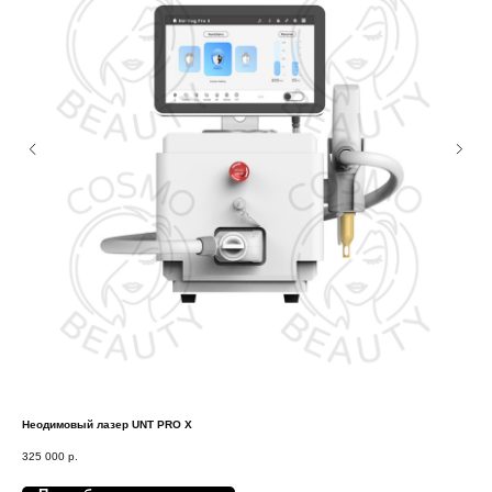
Неодимовый лазер UNT PRO X
Апп
325 000
р.
342