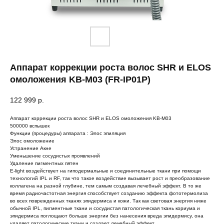
Аппарат коррекции роста волос SHR и ELOS
омоложения KB-M03 (FR-IP01P)
122 999
р.
Аппарат коррекции роста волос SHR и ELOS омоложения KB-M03
500000 вспышек
Функции (процедуры) аппарата : Элос эпиляция
Элос омоложение
Устранение Акне
Уменьшение сосудистых проявлений
Удаление пигментных пятен
E-light воздействует на гиподермальные и соединительные ткани при помощи
технологий IPL и RF, так что такое воздействие вызывает рост и преобразование
коллагена на разной глубине, тем самым создавая лечебный эффект. В то же
время радиочастотная энергия способствует созданию эффекта фототермолиза
во всех поврежденных тканях эпидермиса и кожи. Так как световая энергия ниже
обычной IPL, пигментные ткани и сосудистая патологическая ткань кориума и
эпидермиса поглощают больше энергии без нанесения вреда эпидермису, она
удаляет патологические ткани и создает лечебный эффект.