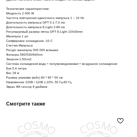
Технические характеристики:
Мощность 2 000 W
Частота повторения одиночного импульса 1 – 10 Hz
Длительность импульса OPT 0.1-7.0 ms
Длительность импульса E-Light 2-99 ms
Регулируемый размер пятна OPT E-Light 10X40mm
Манипула 1 шт
Сапфировое охлаждение -10 С
Счетчик Импульса
Ресурс манипулы 500 000 вспышек
Фильтры 590/530/640nm
Энергия 1-50cm2
Система охлаждения вода + полупроводниковая + воздушное охлаждение
Бак 5,4 литра
Вес 29 кг
Размер упаковки (кейс) 80 * 80 * 50 см
Напряжение 220В / 110В ± 10%, 50 Гц-60 Гц
Экран ЖК сенсор 8 дюймов
Смотрите также