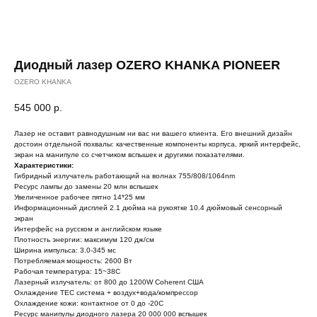
Диодный лазер OZERO KHANKA PIONEER
OZERO KHANKA
545 000
р.
Лазер не оставит равнодушным ни вас ни вашего клиента. Его внешний дизайн
достоин отдельной похвалы: качественные компоненты корпуса, яркий интерфейс,
экран на манипуле со счетчиком вспышек и другими показателями.
Характеристики:
Гибридный излучатель работающий на волнах 755/808/1064nm
Ресурс лампы до замены 20 млн вспышек
Увеличенное рабочее пятно 14*25 мм
Информационный дисплей 2.1 дюйма на рукоятке 10.4 дюймовый сенсорный
экран
Интерфейс на русском и английском языке
Плотность энергии: максимум 120 дж/см
Ширина импульса: 3.0-345 мс
Потребляемая мощность: 2600 Вт
Рабочая температура: 15~38C
Лазерный излучатель: от 800 до 1200W Coherent США
Охлаждение ТЕС система + воздух+вода/компрессор
Охлаждение кожи: контактное от 0 до -20C
Ресурс манипулы диодного лазера 20 000 000 вспышек