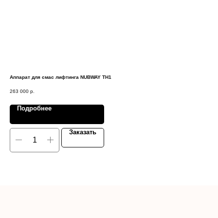
Аппарат для смас лифтинга NUBWAY TH1
Апп
263 000
р.
351
Подробнее
Заказать