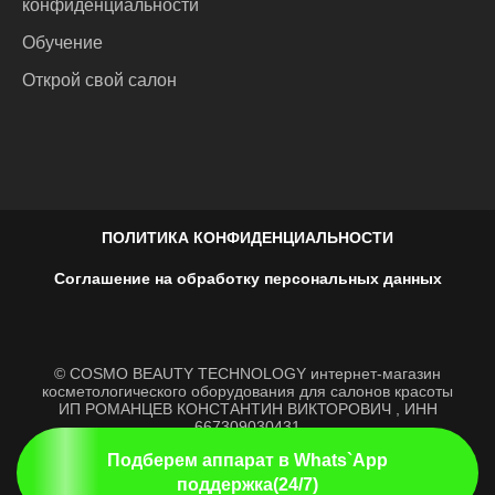
конфиденциальности
Обучение
Открой свой салон
ПОЛИТИКА КОНФИДЕНЦИАЛЬНОСТИ
Соглашение на обработку персональных данных
© COSMO BEAUTY TECHNOLOGY интернет-магазин
косметологического оборудования для салонов красоты
ИП РОМАНЦЕВ КОНСТАНТИН ВИКТОРОВИЧ , ИНН
667309030431
РЕЖИМ РАБОТЫ
Подберем аппарат в Whats`App
Ежедневно, с 9:00 по 21:00
© 2023-2024гг. Все права защищены. Не является публичной
поддержка(24/7)