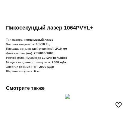
Пикосекундый лазер 1064PVYL+
Тип лазера:
неодимовый лазер
Частота импульсов:
0,5-10 Гц
Площадь зоны воздействия (мм):
2*10 мм
Длина волны (нм):
755/808/1064
Ресурс (млн. имульсов):
10 млн вспышек
Мощность длинного импульса:
2000 мДж
Энергия режима РТР:
2000 мДж
Ширина импульса:
6 нс
Смотрите также