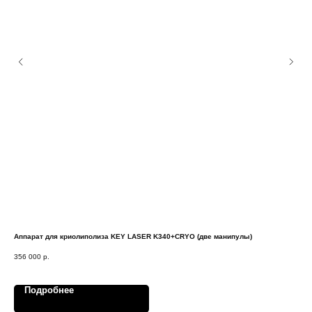
Аппарат для криолиполиза KEY LASER K340+CRYO (две манипулы)
Nov
356 000
р.
21 
Подробнее