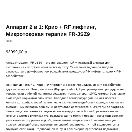
Аппарат 2 в 1: Крио + RF лифтинг,
Микротоковая терапия FR-JSZ9
SKU:
93999,00
р.
Аппарат модели FR-JSZ9 – это инновационный уникальный аппарат для
омоложения и подтяжки кожи по всему телу. Уникальность данной модели
заключается в двухфакторном воздействии процедуры РФ лифтинга: крио + РФ
воздействие.
Принцип действия 1. Крио-РФ лифтинг В основе процедуры лежит воздействие
двух технологий: Холодовой шок (Kryogenic-shock) При проведении процедуры на
поверхности рабочей манипулы создается температура –10°С, которая безопасно
охлаждает наружный слой кожи. Холодная температура уменьшает просвет
мелких артерий, который затем после окончания воздействия холодом сменяется
выраженным их расширением. В результате достигается: значительная подтяжка
овала лица, выраженная подтяжка зоны вокруг глаз и бровей, разглаживание
кожных заломов в уголках губ, разглаживание мелких морщин, кожа приобретает
увлажненный здоровый вид. Радиочастотное воздействие В основе метода
находится воздействие высокоинтенсивной электромагнитной радиоволны на
глубокие слои кожи. Радиоволновые лучи равномерно прогревают подкожные