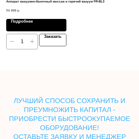
Аппарат вакуумно-баночный массаж и горячий вакуум FR-BL3
Вак
54 999
р.
49 
Подробнее
Заказать
ЛУЧШИЙ СПОСОБ СОХРАНИТЬ И
ПРЕУМНОЖИТЬ КАПИТАЛ -
ПРИОБРЕСТИ БЫСТРООКУПАЕМОЕ
ОБОРУДОВАНИЕ!
ОСТАВЬТЕ ЗАЯВКУ И МЕНЕДЖЕР