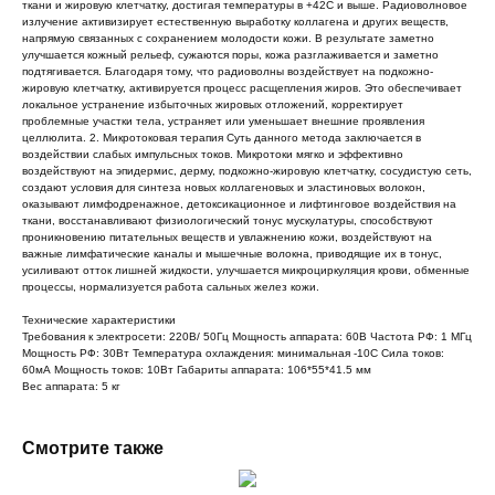
ткани и жировую клетчатку, достигая температуры в +42С и выше. Радиоволновое
излучение активизирует естественную выработку коллагена и других веществ,
напрямую связанных с сохранением молодости кожи. В результате заметно
улучшается кожный рельеф, сужаются поры, кожа разглаживается и заметно
подтягивается. Благодаря тому, что радиоволны воздействует на подкожно-
жировую клетчатку, активируется процесс расщепления жиров. Это обеспечивает
локальное устранение избыточных жировых отложений, корректирует
проблемные участки тела, устраняет или уменьшает внешние проявления
целлюлита. 2. Микротоковая терапия Суть данного метода заключается в
воздействии слабых импульсных токов. Микротоки мягко и эффективно
воздействуют на эпидермис, дерму, подкожно-жировую клетчатку, сосудистую сеть,
создают условия для синтеза новых коллагеновых и эластиновых волокон,
оказывают лимфодренажное, детоксикационное и лифтинговое воздействия на
ткани, восстанавливают физиологический тонус мускулатуры, способствуют
проникновению питательных веществ и увлажнению кожи, воздействуют на
важные лимфатические каналы и мышечные волокна, приводящие их в тонус,
усиливают отток лишней жидкости, улучшается микроциркуляция крови, обменные
процессы, нормализуется работа сальных желез кожи.
Технические характеристики
Требования к электросети: 220В/ 50Гц Мощность аппарата: 60В Частота РФ: 1 МГц
Мощность РФ: 30Вт Температура охлаждения: минимальная -10С Сила токов:
60мА Мощность токов: 10Вт Габариты аппарата: 106*55*41.5 мм
Вес аппарата: 5 кг
Смотрите также