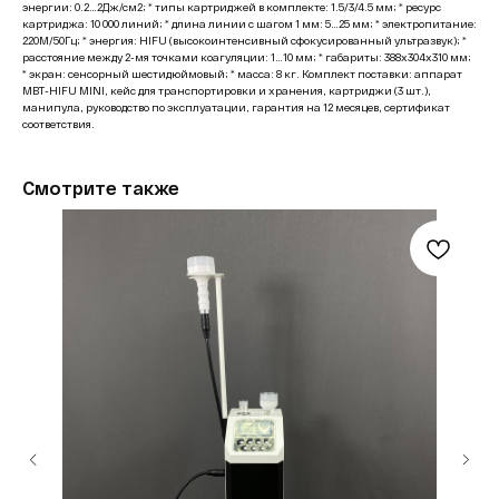
энергии: 0.2…2Дж/см2; * типы картриджей в комплекте: 1.5/3/4.5 мм; * ресурс
картриджа: 10 000 линий; * длина линии с шагом 1 мм: 5…25 мм; * электропитание:
220М/50Гц; * энергия: HIFU (высокоинтенсивный сфокусированный ультразвук); *
расстояние между 2-мя точками коагуляции: 1…10 мм; * габариты: 388х304х310 мм;
* экран: сенсорный шестидюймовый; * масса: 8 кг. Комплект поставки: аппарат
MBT-HIFU MINI, кейс для транспортировки и хранения, картриджи (3 шт.),
манипула, руководство по эксплуатации, гарантия на 12 месяцев, сертификат
соответствия.
Смотрите также