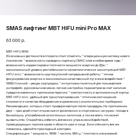
SMAS лифтинг MBT HIFU mini Pro MAX
63 000
р.
MBT-HIFU MINI
Из основных достоинств аппарата стоит отметить: * операционную систему нового
поколения; * возможность проводить подтяжку СМАС-слоя в любое время года; *
возможность корректировки плотности мощности энергии до 2Дж; *
максимальный уровень рентабельности косметологических манипуляций MBT-
HIFU mini; * возможность круглосуточной непрерывной работы; * точное
фокусирование энергии и максимально качественный луч в зоне воздействия; *
10000 (!) линий – ресурс картриджа; * интуитивно понятный для пользователя
интерфейс, русскоязычное меню, легкая настройка параметров за счет наличия
предустановленных протоколов терапии; * компактность и эргономичный корпус
MBT-HIFU mini, удобный для транспортирования; * отличное соотношение
стоимости и качества оборудования в сравнении с аналогичными приборами.
Рекомендации, которых стоит придерживаться после процедуры На протяжении
двух – трех дней стоит отказаться от физических и спортивных нагрузок, похода в
баню/сауну, употребления алкогольных напитков, а также всего, что может
вызвать отёк. Старайтесь избегать всяческих упражнений/действий,
провоцирующих прилив крови к области шеи и лица. Если отёчность все же
появилась, сделайте прохладный компресс.
Спецификации: * мощность: 160W; * частота: 8Мгц; * плотность излучаемой