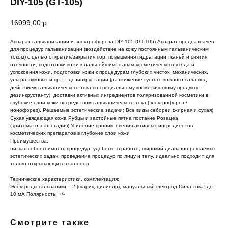
DIY-105 (GT-105)
16999,00
р.
Аппарат гальванизации и электрофореза DIY-105 (GT-105) Аппарат предназначен
для процедур гальванизации (воздействие на кожу постоянным гальваническим
током) с целью открытия/закрытия пор, повышения гидратации тканей и снятия
отечности, подготовки кожи к дальнейшим этапам косметического ухода и
успокоения кожи, подготовки кожи к процедурам глубоких чисток: механических,
ультразвуковых и пр., – дезинкрустации (разжижение густого кожного сала под
действием гальванического тока по специальному косметическому продукту –
дезинкрустанту), доставки активных ингредиентов поляризованной косметики в
глубокие слои кожи посредством гальванического тока (электрофорез /
ионофорез). Решаемые эстетические задачи: Все виды себореи (жирная и сухая)
Сухая увядающая кожа Рубцы и застойные пятна постакне Розацеа
(эритематозная стадия) Усиление проникновения активных ингредиентов
косметических препаратов в глубокие слои кожи
Преимущества:
низкая себестоимость процедур, удобство в работе, широкий диапазон решаемых
эстетических задач, проведение процедур по лицу и телу, идеально подходит для
только открывающихся салонов.
Технические характеристики, комплектация:
Электроды гальваники – 2 (шарик, цилиндр); мануальный электрод Сила тока: до
10 мА Полярность: +/-
Смотрите также