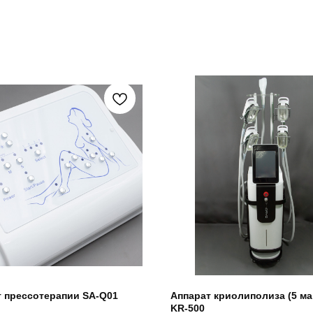
т прессотерапии SA-Q01
Аппарат криолиполиза (5 ма
KR-500