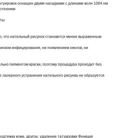
туировок оснащен двумя насадками с длинами волн 1064 нм
отехники
иты
о, что нательный рисунок становится менее выраженным
иском инфицирования, ни появлением ожогов, ни
льно пигментом краски, поэтому процедура проходит без
е лазерного устранения нательного рисунка не образуется
одтяжка кожи, другое, удаление татуировки Функция