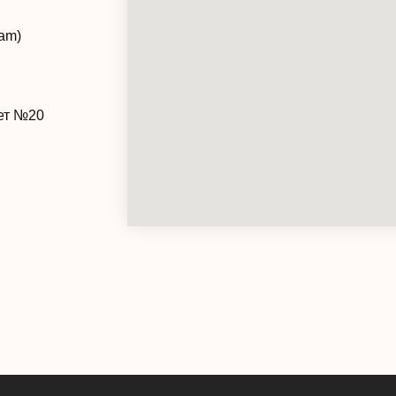
ram)
нет №20