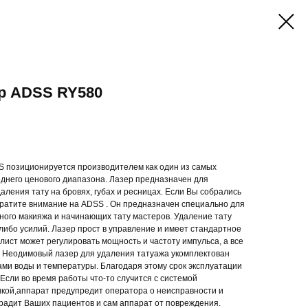
р ADSS RY580
S позиционируется производителем как один из самых
днего ценового диапазона. Лазер предназначен для
даления тату на бровях, губах и ресницах. Если Вы собрались
обратите внимание на ADSS . Он предназначен специально для
ного макияжа и начинающих тату мастеров. Удаление тату
либо усилий. Лазер прост в управление и имеет стандартное
ист может регулировать мощность и частоту импульса, а все
. Неодимовый лазер для удаления татуажа укомплектован
ми воды и температуры. Благодаря этому срок эксплуатации
 Если во время работы что-то случится с системой
кой,аппарат предупредит оператора о неисправности и
градит Ваших пациентов и сам аппарат от повреждения.