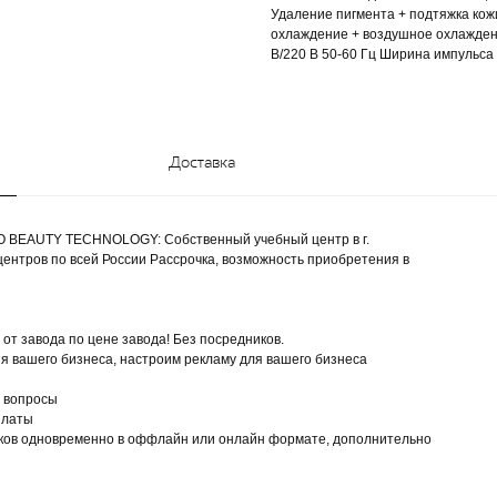
Удаление пигмента + подтяжка ко
охлаждение + воздушное охлаждени
В/220 В 50-60 Гц Ширина импульса 
Доставка
UTY TECHNOLOGY: Собственный учебный центр в г.
центров по всей России Рассрочка, возможность приобретения в
т завода по цене завода! Без посредников.
я вашего бизнеса, настроим рекламу для вашего бизнеса
е вопросы
платы
иков одновременно в оффлайн или онлайн формате, дополнительно