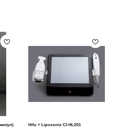
нипул)
Hifu + Liposonix CI-HL201