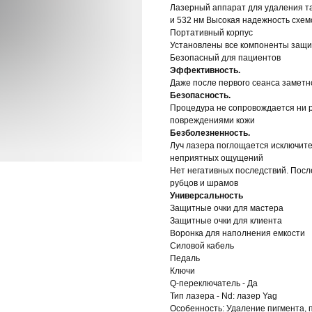
Лазерный аппарат для удаления та
и 532 нм Высокая надежность схем
Портативный корпус
Установлены все компоненты защ
Безопасный для пациентов
Эффективность.
Даже после первого сеанса заметн
Безопасность.
Процедура не сопровождается ни р
повреждениями кожи
Безболезненность.
Луч лазера поглощается исключите
неприятных ощущений
Нет негативных последствий. Посл
рубцов и шрамов
Универсальность
Защитные очки для мастера
Защитные очки для клиента
Воронка для наполнения емкости
Силовой кабель
Педаль
Ключи
Q-переключатель - Да
Тип лазера - Nd: лазер Yag
Особенность: Удаление пигмента, п