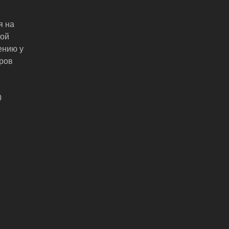
я на
ной
ению у
ров
0