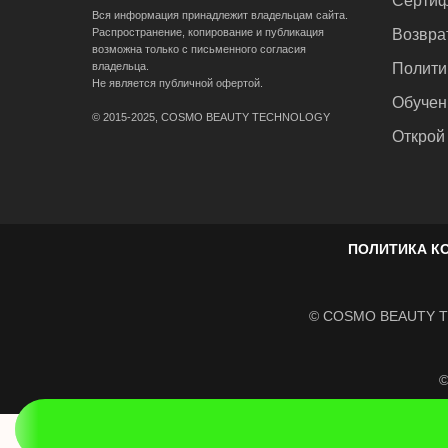
Сертиф
Вся информация принадлежит владельцам сайта.
Распространение, копирование и публикация
Возвра
возможна только с письменного согласия
владельца.
Полити
Не является публичной офертой.
Обучен
© 2015-2025, COSMO BEAUTY TECHNOLOGY
Открой
ПОЛИТИКА К
© COSMO BEAUTY TE
©