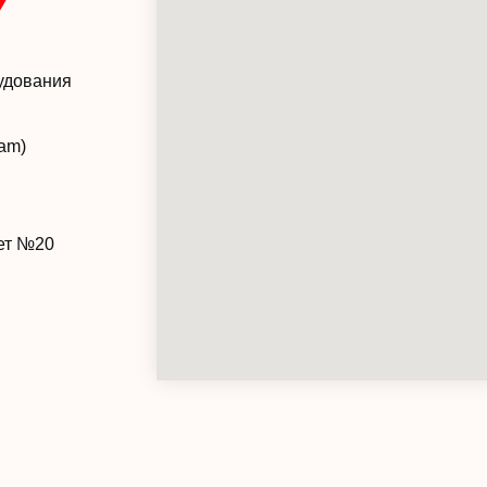
Y
удования
ram)
нет №20