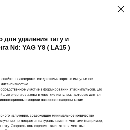
 для удаления тату и
га Nd: YAG Y8 ( LA15 )
ты снабжены лазерами, создающими коротко импульсное
 интенсивностью.
осредственное участие в формировании этих импульсов. Его
йшую энергию лазера в короткие импульсы, которые длятся
се инновационные модели лазеров оснащены таким
ерного излучения, содержащие минимальное количество
излучение поглощается натуральными пигментами (например,
 тату. Скорость поглощения такая, что пигментные