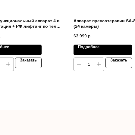
ункциональный аппарат 4 в
Аппарат прессотерапии SA-
тация + РФ лифтинг по телу
(24 камеры)
+ Вакуумный массаж +
.
63 999
р.
 SA-6055 (SA-E11) Новая
2024 г.
бнее
Подробнее
Заказать
Заказать