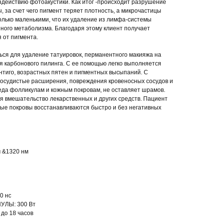
действию фотоакустики. Как итог -происходит разрушение
, за счет чего пигмент теряет плотность, а микрочастицы
олько маленькими, что их удаление из лимфа-системы
ного метаболизма. Благодаря этому клиент получает
 от пигмента.
ся для удаление татуировок, перманентного макияжа на
для карбонового пилинга. С ее помощью легко выполняется
ентиго, возрастных пятен и пигментных высыпаний. С
осудистые расширения, повреждения кровеносных сосудов и
реда фолликулам и кожным покровам, не оставляет шрамов.
я вмешательство лекарственных и других средств. Пациент
жные покровы восстанавливаются быстро и без негативных
 &1320 нм
0 нс
ЛЫ: 300 Вт
до 18 ча­сов