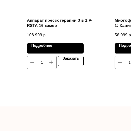
Аппарат прессотерапии 3 в 1 V-
Многоф
RSTA 16 камер
1: Кави
и лицу 
108 999
р.
56 999
р
Биотоки
модель 
Подробнее
Подро
Заказать