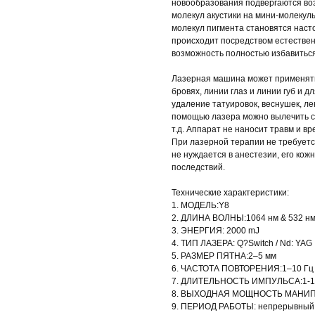
новообразования подвергаются воз
молекул акустики на мини-молекулы
молекул пигмента становятся наст
происходит посредством естествен
возможность полностью избавиться
Лазерная машина может применять
бровях, линии глаз и линии губ и 
удаление татуировок, веснушек, л
помощью лазера можно вылечить с
т.д. Аппарат не наносит травм и в
При лазерной терапии не требуетс
не нуждается в анестезии, его ко
последствий.
Технические характеристики:
1. МОДЕЛЬ:Y8
2. ДЛИНА ВОЛНЫ:1064 нм & 532 нм
3. ЭНЕРГИЯ: 2000 mJ
4. ТИП ЛАЗЕРА: Q?Switch / Nd: YAG
5. РАЗМЕР ПЯТНА:2–5 мм
6. ЧАСТОТА ПОВТОРЕНИЯ:1–10 Гц
7. ДЛИТЕЛЬНОСТЬ ИМПУЛЬСА:1-1
8. ВЫХОДНАЯ МОЩНОСТЬ МАНИПУ
9. ПЕРИОД РАБОТЫ: неп­ре­рыв­ный 