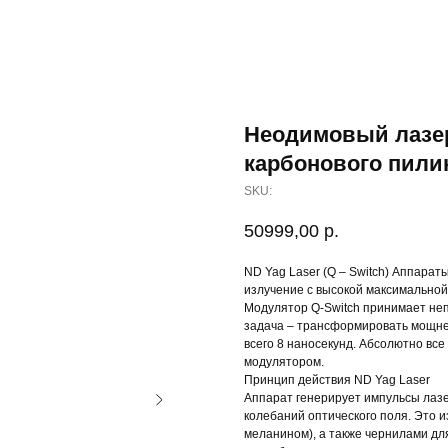
Неодимовый лазер
карбонового пилин
SKU:
50999,00
р.
ND Yag Laser (Q – Switch) Аппара
излучение с высокой максимальной
Модулятор Q-Switch принимает неп
задача – трансформировать мощне
всего 8 наносекунд. Абсолютно в
модулятором.
Принцип действия ND Yag Laser
Аппарат генерирует импульсы лаз
колебаний оптического поля. Это 
меланином), а также чернилами для