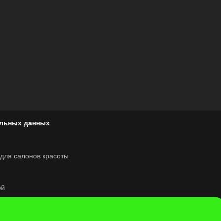
альных данных
ля салонов красоты
ой