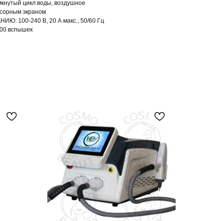
кну­тый цикл во­ды, воз­душное
­сорным эк­ра­ном
: 100-240 В, 20 А макс., 50/60 Гц
00 вспышек