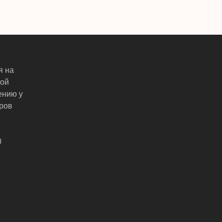
я на
ной
ению у
ров
0