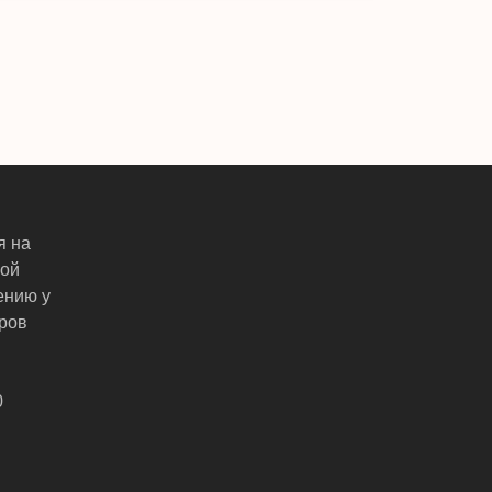
я на
ной
ению у
ров
0