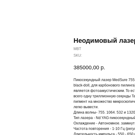
Неодимовый лазе
MBT
SKU:
385000,00
р.
Пикосекундный лазер MedSure 755 р
black-doll, для карбонового пилин
является фотоаккустическим. То е
всего одну триллионную секунды Т
пигмент на множество микроскопич
легко вывести.
Длина волны- 755. 1064. 532 и 1320
Тип лазера - Nd:YAG пикосекундны
Охлаждение - Автономное. замкнут
Частота повторения - 1-10 Гц (рег
Длительность импульса - 550 - 650 