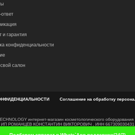
ты
-ответ
икация
т и гарантия
ка конфиденциальности
ие
 свой салон
ОНФИДЕНЦИАЛЬНОСТИ
Соглашение на обработку персон
CHNOLOGY интернет-магазин косметологического оборудования д
ИП РОМАНЦЕВ КОНСТАНТИН ВИКТОРОВИЧ , ИНН 667309030431
РЕЖИМ РАБОТЫ
Ежедневно, с 9:00 по 21:00