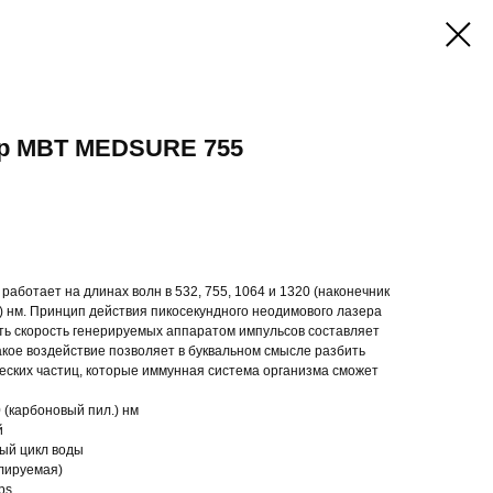
р MBT MEDSURE 755
аботает на длинах волн в 532, 755, 1064 и 1320 (наконечник
га) нм. Принцип действия пикосекундного неодимового лазера
сть скорость генерируемых аппаратом импульсов составляет
акое воздействие позволяет в буквальном смысле разбить
еских частиц, которые иммунная система организма сможет
 (карбоновый пил.) нм
й
ый цикл воды
улируемая)
ps