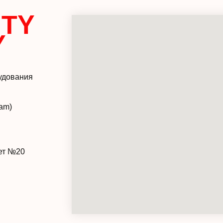
TY
Y
удования
ram)
нет №20